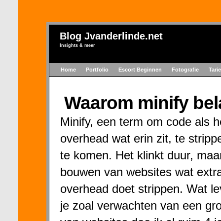
Blog Jvanderlinde.net
Insights & meer
Home
Portfolio
Escort Beginnen
Fotografie
Tari
Waarom minify bela
Minify, een term om code als h
overhead wat erin zit, te stri
te komen. Het klinkt duur, ma
bouwen van websites wat extra 
overhead doet strippen. Wat lev
je zoal verwachten van een gro