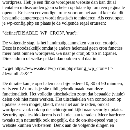
wordpress. Heb je een flinke wordpress website dan kan dit al
tientallen miliseconden gaan schelen op totale tijd om een pagina te
openen. Er is een eenvoudige truuc voor om het aantal keer dat dit
bestandje aangeroepen wordt drastisch te minderen. Als eerst open
je wp-config.php en plaats je de volgende regel ertussen:
"define('DISABLE_WP_CRON', 'true');"
De volgende stap, is het handmatig aanmaken van een cronjob.
Deze is noodzakelijk omdat je anders helemaal geen cron functies
meer hebt binnen wordpress. Ga naar je cronjob tab in Cpanel,
Directadmin of welke pakket dan ook en vul daarin:
"wget https://www.site.nl/wp-cron.php?doing_wp_cron=1 >
/dev/null 2>&1"
De duratie kan je opschalen naar bijv iedere 10, 30 of 90 minuten,
zelfs een 12 uur als je site nihil gebruik maakt van deze
functionaliteit. Het volledig uitschakelen zorgt dat bepaalde (vitale)
delen ook niet meer werken. Het uitschakelen van controleren op
updates is een mogelijkheid, maar niet aan te raden, omdat
wordpress vaak ook op de achtergrond kijkt naar security updates.
Security updates blokkeren is echt niet aan te raden. Meer hardcore
tweaks zijn natuurlijk ook mogelijk, die de on-site-speed van je
website kunnen verbeteren. Denk aan de volgende dingen en