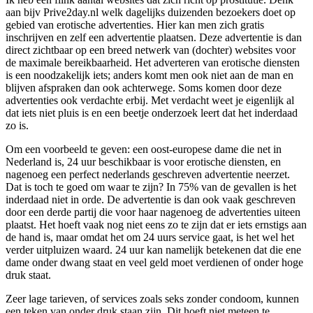
aan bijv Prive2day.nl welk dagelijks duizenden bezoekers doet op
gebied van erotische advertenties. Hier kan men zich gratis
inschrijven en zelf een advertentie plaatsen. Deze advertentie is dan
direct zichtbaar op een breed netwerk van (dochter) websites voor
de maximale bereikbaarheid. Het adverteren van erotische diensten
is een noodzakelijk iets; anders komt men ook niet aan de man en
blijven afspraken dan ook achterwege. Soms komen door deze
advertenties ook verdachte erbij. Met verdacht weet je eigenlijk al
dat iets niet pluis is en een beetje onderzoek leert dat het inderdaad
zo is.
Om een voorbeeld te geven: een oost-europese dame die net in
Nederland is, 24 uur beschikbaar is voor erotische diensten, en
nagenoeg een perfect nederlands geschreven advertentie neerzet.
Dat is toch te goed om waar te zijn? In 75% van de gevallen is het
inderdaad niet in orde. De advertentie is dan ook vaak geschreven
door een derde partij die voor haar nagenoeg de advertenties uiteen
plaatst. Het hoeft vaak nog niet eens zo te zijn dat er iets ernstigs aan
de hand is, maar omdat het om 24 uurs service gaat, is het wel het
verder uitpluizen waard. 24 uur kan namelijk betekenen dat die ene
dame onder dwang staat en veel geld moet verdienen of onder hoge
druk staat.
Zeer lage tarieven, of services zoals seks zonder condoom, kunnen
een teken van onder druk staan zijn. Dit hoeft niet meteen te