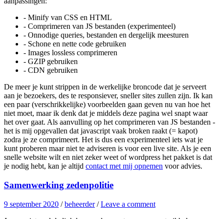
aanpassingen:
- Minify van CSS en HTML
- Comprimeren van JS bestanden (experimenteel)
- Onnodige queries, bestanden en dergelijk meesturen
- Schone en nette code gebruiken
- Images lossless comprimeren
- GZIP gebruiken
- CDN gebruiken
De meer je kunt strippen in de werkelijke broncode dat je serveert
aan je bezoekers, des te responsiever, sneller sites zullen zijn. Ik kan
een paar (verschrikkelijke) voorbeelden gaan geven nu van hoe het
niet moet, maar ik denk dat je middels deze pagina wel snapt waar
het over gaat. Als aanvulling op het comprimeren van JS bestanden -
het is mij opgevallen dat javascript vaak broken raakt (= kapot)
zodra je ze comprimeert. Het is dus een experimenteel iets wat je
kunt proberen maar niet te adviseren is voor een live site. Als je een
snelle website wilt en niet zeker weet of wordpress het pakket is dat
je nodig hebt, kan je altijd
contact met mij opnemen
voor advies.
Samenwerking zedenpolitie
9 september 2020
/
beheerder
/
Leave a comment