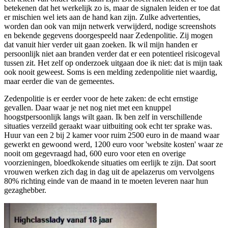
betekenen dat het werkelijk zo is, maar de signalen leiden er toe dat
er mischien wel iets aan de hand kan zijn. Zulke advertenties,
worden dan ook van mijn netwerk verwijderd, nodige screenshots
en bekende gegevens doorgespeeld naar Zedenpolitie. Zij mogen
dat vanuit hier verder uit gaan zoeken. Ik wil mijn handen er
persoonlijk niet aan branden verder dat er een potentieel risicogeval
tussen zit. Het zelf op onderzoek uitgaan doe ik niet: dat is mijn taak
ook nooit geweest. Soms is een melding zedenpolitie niet waardig,
maar eerder die van de gemeentes.
Zedenpolitie is er eerder voor de hete zaken: de echt ernstige
gevallen. Daar waar je net nog niet met een knuppel
hoogstpersoonlijk langs wilt gaan. Ik ben zelf in verschillende
situaties verzeild geraakt waar uitbuiting ook echt ter sprake was.
Huur van een 2 bij 2 kamer voor ruim 2500 euro in de maand waar
gewerkt en gewoond werd, 1200 euro voor 'website kosten' waar ze
nooit om gegevraagd had, 600 euro voor eten en overige
voorzieningen, bloedkokende situaties om eerlijk te zijn. Dat soort
vrouwen werken zich dag in dag uit de apelazerus om vervolgens
80% richting einde van de maand in te moeten leveren naar hun
gezaghebber.