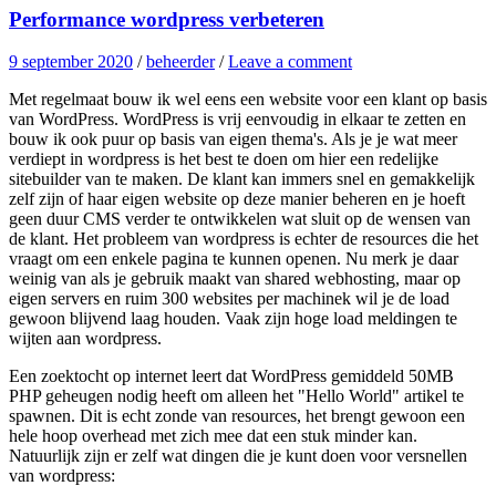
Performance wordpress verbeteren
9 september 2020
/
beheerder
/
Leave a comment
Met regelmaat bouw ik wel eens een website voor een klant op basis
van WordPress. WordPress is vrij eenvoudig in elkaar te zetten en
bouw ik ook puur op basis van eigen thema's. Als je je wat meer
verdiept in wordpress is het best te doen om hier een redelijke
sitebuilder van te maken. De klant kan immers snel en gemakkelijk
zelf zijn of haar eigen website op deze manier beheren en je hoeft
geen duur CMS verder te ontwikkelen wat sluit op de wensen van
de klant. Het probleem van wordpress is echter de resources die het
vraagt om een enkele pagina te kunnen openen. Nu merk je daar
weinig van als je gebruik maakt van shared webhosting, maar op
eigen servers en ruim 300 websites per machinek wil je de load
gewoon blijvend laag houden. Vaak zijn hoge load meldingen te
wijten aan wordpress.
Een zoektocht op internet leert dat WordPress gemiddeld 50MB
PHP geheugen nodig heeft om alleen het "Hello World" artikel te
spawnen. Dit is echt zonde van resources, het brengt gewoon een
hele hoop overhead met zich mee dat een stuk minder kan.
Natuurlijk zijn er zelf wat dingen die je kunt doen voor versnellen
van wordpress: