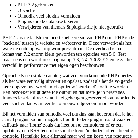
- PHP 7.2 gebruiken
- Opcache
- Onnodig veel plugins vermijden
- Plugins die de database taxeren
- Verwijderen van thema's & plugins die je niet gebruikt
PHP 7.2 is de laatste en meest snelle versie van PHP ooit. PHP is de
'backend' tussen je website en webserver in. Deze verwerkt als het
ware de code op waarop wordpress draait. De overhead is met
komst van 7.2 enorm klein geworden ten opzichte van 5.6. Test
maar eens een wordpress pagina op 5.3, 5.4, 5.6 & 7.2 en je zal het
verschil in performance met eigen ogen beschouwen.
Opcache is een stukje caching wat veel voorkomende PHP queries
als het ware eenmalig uitvoert en opslaat, zodat als het de volgende
keer opgevraagd wordt, niet opnieuw 'berekend' hoeft te worden.
Een bezoeker krijgt dezelfde output en dat merk je in prestaties.
Immers iets dat direct vanuit het geheugen geserveerd kan worden is
veel sneller dan wanneer het opnieuw uitgevoerd moet worden.
Bij het vermijden van onnodig veel plugins gaat het erom dat je het
aantal plugins zo min mogelijk houdt. Iedere plugin maakt vaak een
callback naar 'home' zoals dat heet om te controleren of er een
update is, een RSS feed of iets in die trend 'includen' of een licentie
controle. Harstikke leuk allemaal maar wel ten koste van resources