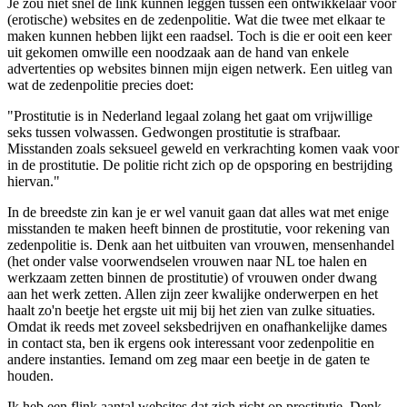
Je zou niet snel de link kunnen leggen tussen een ontwikkelaar voor
(erotische) websites en de zedenpolitie. Wat die twee met elkaar te
maken kunnen hebben lijkt een raadsel. Toch is die er ooit een keer
uit gekomen omwille een noodzaak aan de hand van enkele
advertenties op websites binnen mijn eigen netwerk. Een uitleg van
wat de zedenpolitie precies doet:
"Prostitutie is in Nederland legaal zolang het gaat om vrijwillige
seks tussen volwassen. Gedwongen prostitutie is strafbaar.
Misstanden zoals seksueel geweld en verkrachting komen vaak voor
in de prostitutie. De politie richt zich op de opsporing en bestrijding
hiervan."
In de breedste zin kan je er wel vanuit gaan dat alles wat met enige
misstanden te maken heeft binnen de prostitutie, voor rekening van
zedenpolitie is. Denk aan het uitbuiten van vrouwen, mensenhandel
(het onder valse voorwendselen vrouwen naar NL toe halen en
werkzaam zetten binnen de prostitutie) of vrouwen onder dwang
aan het werk zetten. Allen zijn zeer kwalijke onderwerpen en het
haalt zo'n beetje het ergste uit mij bij het zien van zulke situaties.
Omdat ik reeds met zoveel seksbedrijven en onafhankelijke dames
in contact sta, ben ik ergens ook interessant voor zedenpolitie en
andere instanties. Iemand om zeg maar een beetje in de gaten te
houden.
Ik heb een flink aantal websites dat zich richt op prostitutie. Denk