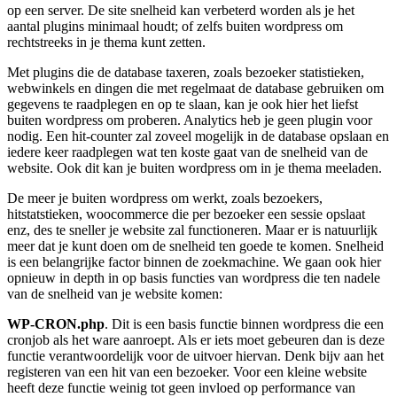
op een server. De site snelheid kan verbeterd worden als je het
aantal plugins minimaal houdt; of zelfs buiten wordpress om
rechtstreeks in je thema kunt zetten.
Met plugins die de database taxeren, zoals bezoeker statistieken,
webwinkels en dingen die met regelmaat de database gebruiken om
gegevens te raadplegen en op te slaan, kan je ook hier het liefst
buiten wordpress om proberen. Analytics heb je geen plugin voor
nodig. Een hit-counter zal zoveel mogelijk in de database opslaan en
iedere keer raadplegen wat ten koste gaat van de snelheid van de
website. Ook dit kan je buiten wordpress om in je thema meeladen.
De meer je buiten wordpress om werkt, zoals bezoekers,
hitstatstieken, woocommerce die per bezoeker een sessie opslaat
enz, des te sneller je website zal functioneren. Maar er is natuurlijk
meer dat je kunt doen om de snelheid ten goede te komen. Snelheid
is een belangrijke factor binnen de zoekmachine. We gaan ook hier
opnieuw in depth in op basis functies van wordpress die ten nadele
van de snelheid van je website komen:
WP-CRON.php
. Dit is een basis functie binnen wordpress die een
cronjob als het ware aanroept. Als er iets moet gebeuren dan is deze
functie verantwoordelijk voor de uitvoer hiervan. Denk bijv aan het
registeren van een hit van een bezoeker. Voor een kleine website
heeft deze functie weinig tot geen invloed op performance van