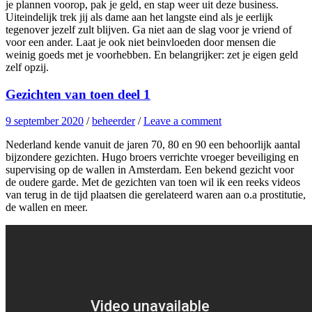
je plannen voorop, pak je geld, en stap weer uit deze business.
Uiteindelijk trek jij als dame aan het langste eind als je eerlijk
tegenover jezelf zult blijven. Ga niet aan de slag voor je vriend of
voor een ander. Laat je ook niet beinvloeden door mensen die
weinig goeds met je voorhebben. En belangrijker: zet je eigen geld
zelf opzij.
Gezichten van toen deel 1
9 september 2020
/
beheerder
/
Leave a comment
Nederland kende vanuit de jaren 70, 80 en 90 een behoorlijk aantal
bijzondere gezichten. Hugo broers verrichte vroeger beveiliging en
supervising op de wallen in Amsterdam. Een bekend gezicht voor
de oudere garde. Met de gezichten van toen wil ik een reeks videos
van terug in de tijd plaatsen die gerelateerd waren aan o.a prostitutie,
de wallen en meer.