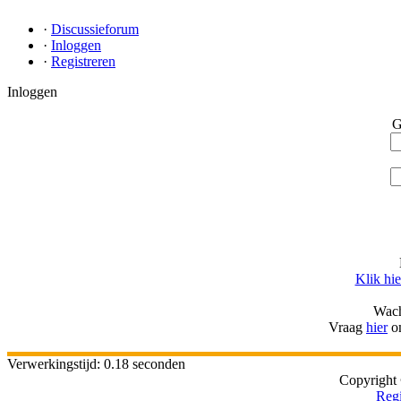
·
Discussieforum
·
Inloggen
·
Registreren
Inloggen
G
Klik hie
Wach
Vraag
hier
om
Verwerkingstijd: 0.18 seconden
Copyright 
Regi